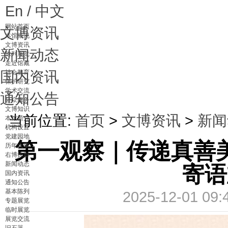
En / 中文
网站首页
文博资讯
本馆概况
文博资讯
新闻动态
陈列展览
走近馆藏
国内资讯
社会教育
保护研究
学术交流
通知公告
公众服务
文博知识
当前位置:
首页
>
文博资讯
>
新闻
本馆简介
机构设置
党建园地
第一观察｜传递真善
历年大事
右博掠影
新闻动态
寄语
国内资讯
通知公告
基本陈列
2025-12-01 
专题展览
临时展览
展览交流