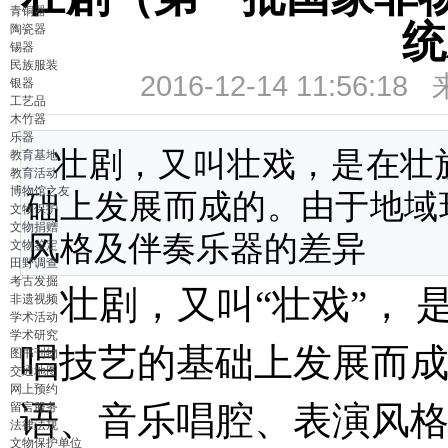
青铜器
统
陶瓷器
锡器
民族服装
2016-12-14 11:56:1
银器
工艺品
木竹器
乐器
壮剧，又叫壮戏，是在壮
教育基地
教育活动
博物馆之友
础上发展而成的。由于地域
文物保护
文物捐赠
风格及伴奏乐器的差异
文物鉴定
田野调查
考古发掘
壮剧，又叫“壮戏”， 
非遗视频
学术活动
学术研究
唱技艺的基础上发展而
图书刊物
交通地图
网上预约
语、音乐唱腔、表演风
留言服务
法律法规
文物保护单位