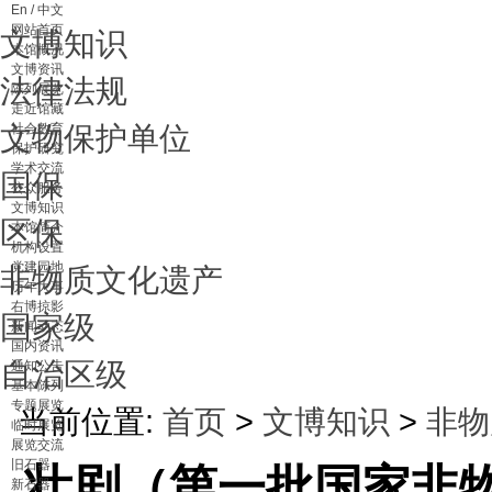
En / 中文
网站首页
文博知识
本馆概况
文博资讯
法律法规
陈列展览
走近馆藏
文物保护单位
社会教育
保护研究
学术交流
国保
公众服务
文博知识
区保
本馆简介
机构设置
党建园地
非物质文化遗产
历年大事
右博掠影
国家级
新闻动态
国内资讯
自治区级
通知公告
基本陈列
专题展览
当前位置:
首页
>
文博知识
>
非物
临时展览
展览交流
旧石器
壮剧（第一批国家非物
新石器