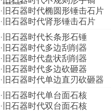
·
旧石器时代不规则形手镐
非物质文化遗产
·
旧石器时代椭圆形锤击石片
·
旧石器时代肾形锤击石片
·
旧石器时代长条形石锤
·
旧石器时代多边刮削器
·
旧石器时代盘状刮削器
·
旧石器时代多边砍砸器
·
旧石器时代单边直刃砍砸器
·
旧石器时代单台面石核
·
旧石器时代双台面石核