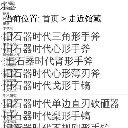
青铜器
乐器
陶瓷器
锡器
当前位置:
首页
> 走近馆藏
民族服装
银器
工艺品
·
旧石器时代三角形手斧
木竹器
乐器
教育基地
·
旧石器时代心形手斧
教育活动
博物馆之友
·
旧石器时代肾形手斧
文物保护
文物捐赠
·
文物鉴定
旧石器时代心形薄刃斧
田野调查
考古发掘
·
旧石器时代戈形手镐
非遗视频
学术活动
学术研究
·
旧石器时代单边直刃砍砸器
图书刊物
交通地图
网上预约
·
旧石器时代梨形手镐
留言服务
法律法规
文物保护单位