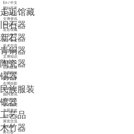
En / 中文
网站首页
走近馆藏
本馆概况
文博资讯
旧石器
陈列展览
走近馆藏
新石器
社会教育
保护研究
学术交流
青铜器
公众服务
文博知识
陶瓷器
本馆简介
机构设置
党建园地
锡器
历年大事
右博掠影
民族服装
新闻动态
国内资讯
银器
通知公告
基本陈列
专题展览
工艺品
临时展览
展览交流
木竹器
旧石器
新石器