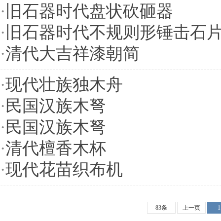
·
旧石器时代盘状砍砸器
·
旧石器时代不规则形锤击石
·
清代大吉祥漆朝简
·
现代壮族独木舟
·
民国汉族木弩
·
民国汉族木弩
·
清代檀香木杯
·
现代花苗织布机
83条
上一页
1